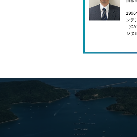
情報
19
ンテ
（C
ジタ