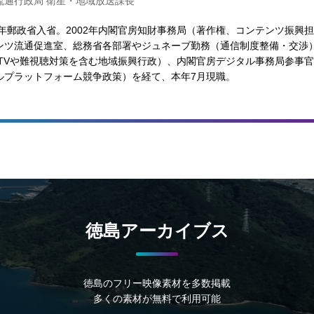
流通行政局 衛星・地域放送課長
96年郵政省入省。2002年内閣官房知財事務局（著作権、コンテンツ振興担
ンツ流通促進室、総務省各部署やジュネーブ勤務（通信制度整備・交渉
ATVや難視聴対策を含む地域振興行政）、内閣官房デジタル事務局参事官
ルプラットフォーム競争政策）を経て、本年7月現職。
徳島アーカイブス
徳島のフリー映像素材を多数掲載
多くの素材が無料で利用可能