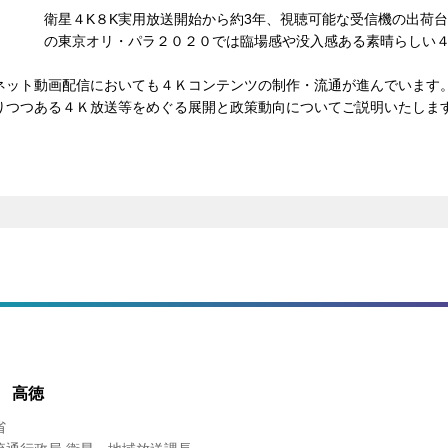
衛星４K８K実用放送開始から約3年、視聴可能な受信機の出荷台数
の東京オリ・パラ２０２０では臨場感や没入感ある素晴らしい４
ネット動画配信においても４Ｋコンテンツの制作・流通が進んでいます
りつつある４Ｋ放送等をめぐる展開と政策動向についてご説明いたしま
 高徳
省