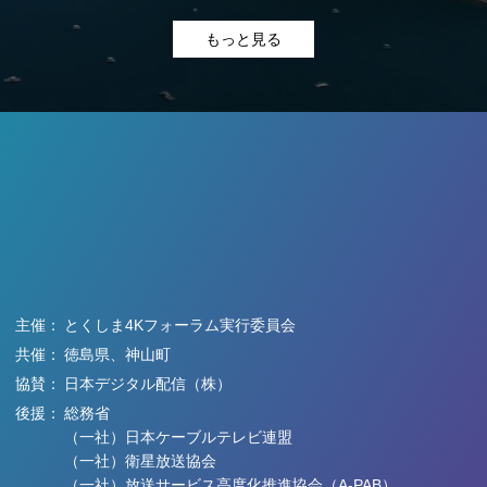
もっと見る
主催：
とくしま4Kフォーラム実行委員会
共催：
徳島県、神山町
協賛：
日本デジタル配信（株）
後援：
総務省
（一社）日本ケーブルテレビ連盟
（一社）衛星放送協会
（一社）放送サービス高度化推進協会（A-PAB）